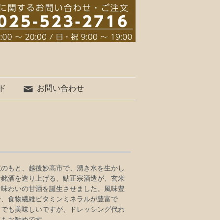
ド
お問い合わせ
l）
境のもと、越後妙高市で、湧き水を生かし
な銘酒を造り上げる、鮎正宗酒造が、玄米
な味わいの甘酒を誕生させました。風味豊
で、食物繊維ビタミンミネラルが豊富で
までも美味しいですが、ドレッシング代わ
てもお勧めです。