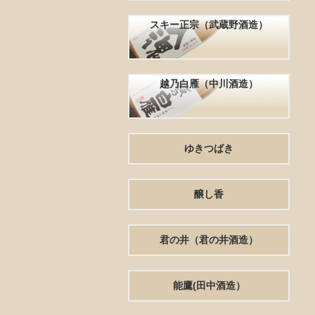
スキー正宗（武蔵野酒造）
越乃白雁（中川酒造）
ゆきつばき
醸し香
君の井（君の井酒造）
能鷹(田中酒造）