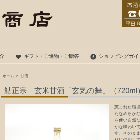
介
ギフト・ご進物・ご贈答
ショッピングガイ
ホーム
>
甘酒
鮎正宗 玄米甘酒「玄気の舞」（720m
恵まれた環
たなめらか
を使い自然
かな味わい
す。そのま
りに使用し