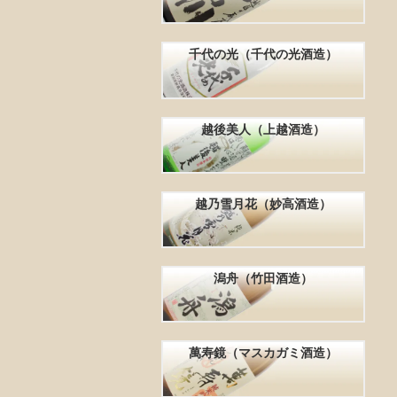
千代の光（千代の光酒造）
越後美人（上越酒造）
越乃雪月花（妙高酒造）
潟舟（竹田酒造）
萬寿鏡（マスカガミ酒造）