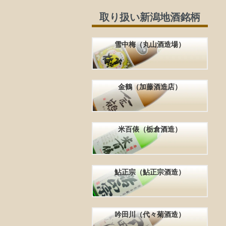
取り扱い新潟地酒銘柄
雪中梅（丸山酒造場）
金鶴（加藤酒造店）
米百俵（栃倉酒造）
鮎正宗（鮎正宗酒造）
吟田川（代々菊酒造）