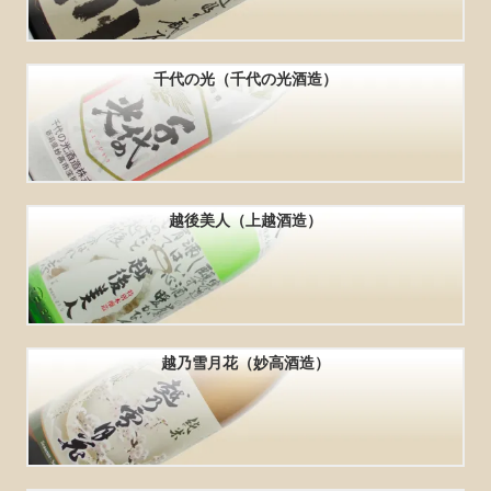
千代の光（千代の光酒造）
越後美人（上越酒造）
越乃雪月花（妙高酒造）