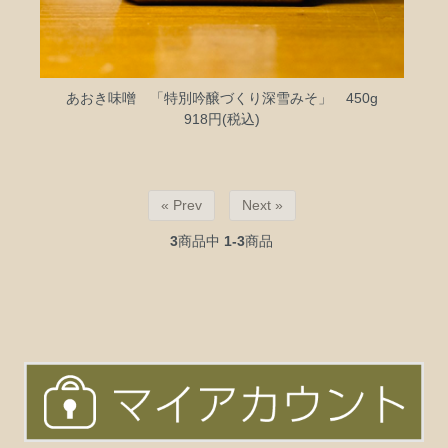
あおき味噌 「特別吟醸づくり深雪みそ」 450g
918円(税込)
« Prev
Next »
3
商品中
1-3
商品