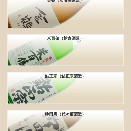
金鶴（加藤酒造店）
米百俵（栃倉酒造）
鮎正宗（鮎正宗酒造）
吟田川（代々菊酒造）