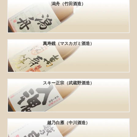
潟舟（竹田酒造）
萬寿鏡（マスカガミ酒造）
スキー正宗（武蔵野酒造）
越乃白雁（中川酒造）