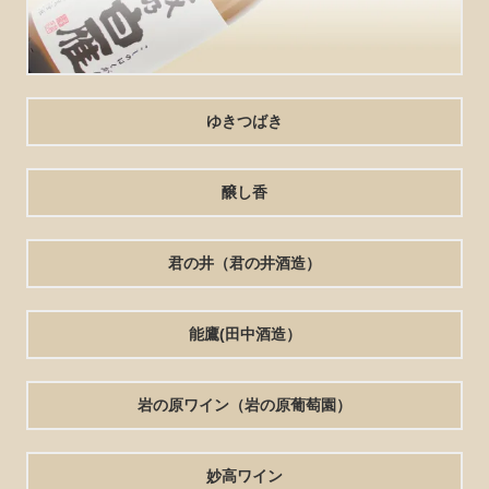
ゆきつばき
醸し香
君の井（君の井酒造）
能鷹(田中酒造）
岩の原ワイン（岩の原葡萄園）
妙高ワイン