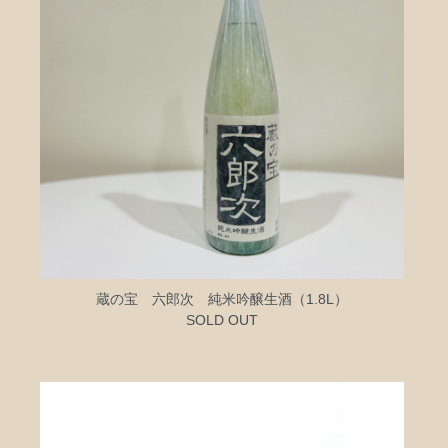
蔵の宝 六郎次 純米吟醸生酒（1.8L）
SOLD OUT