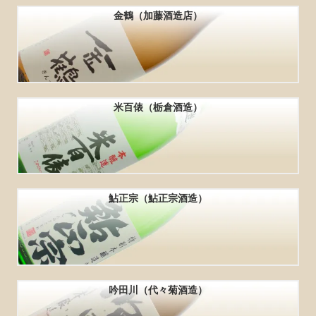
金鶴（加藤酒造店）
米百俵（栃倉酒造）
鮎正宗（鮎正宗酒造）
吟田川（代々菊酒造）