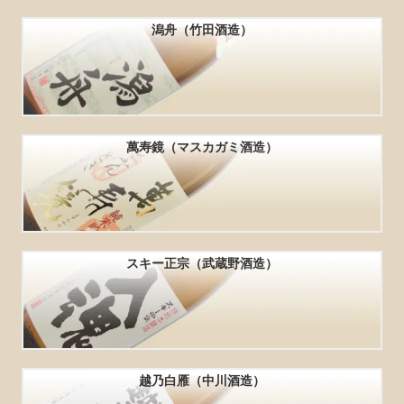
潟舟（竹田酒造）
萬寿鏡（マスカガミ酒造）
スキー正宗（武蔵野酒造）
越乃白雁（中川酒造）