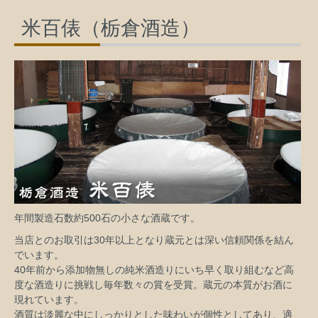
米百俵（栃倉酒造）
年間製造石数約500石の小さな酒蔵です。
当店とのお取引は30年以上となり蔵元とは深い信頼関係を結ん
でいます。
40年前から添加物無しの純米酒造りにいち早く取り組むなど高
度な酒造りに挑戦し毎年数々の賞を受賞。蔵元の本質がお酒に
現れています。
酒質は淡麗な中にしっかりとした味わいが個性としてあり、適