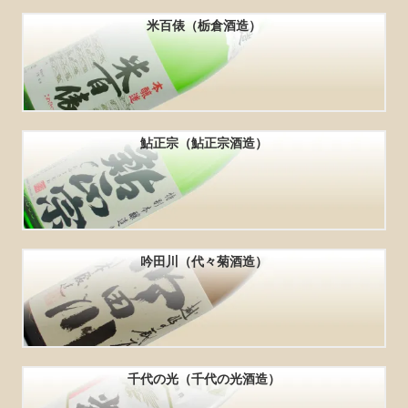
米百俵（栃倉酒造）
鮎正宗（鮎正宗酒造）
吟田川（代々菊酒造）
千代の光（千代の光酒造）