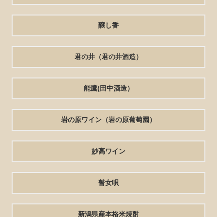
醸し香
君の井（君の井酒造）
能鷹(田中酒造）
岩の原ワイン（岩の原葡萄園）
妙高ワイン
瞽女唄
新潟県産本格米焼酎