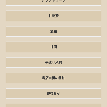
クラフトコーラ
甘麹蜜
酒粕
甘酒
手造り米麹
当店自慢の醤油
越後みそ