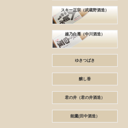
スキー正宗（武蔵野酒造）
越乃白雁（中川酒造）
ゆきつばき
醸し香
君の井（君の井酒造）
能鷹(田中酒造）