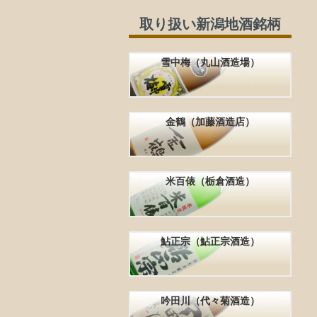
取り扱い新潟地酒銘柄
雪中梅（丸山酒造場）
金鶴（加藤酒造店）
米百俵（栃倉酒造）
鮎正宗（鮎正宗酒造）
吟田川（代々菊酒造）