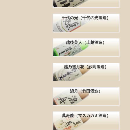
千代の光（千代の光酒造）
越後美人（上越酒造）
越乃雪月花（妙高酒造）
潟舟（竹田酒造）
萬寿鏡（マスカガミ酒造）