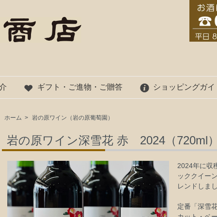
介
ギフト・ご進物・ご贈答
ショッピングガイ
ホーム
>
岩の原ワイン（岩の原葡萄園）
岩の原ワイン深雪花 赤 2024（720ml
2024年に
ッククイー
レンドしま
定番「深雪花
カット・ベ