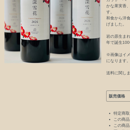
かな果実香
す。
和食から洋
げました。
岩の原生まれ
年で誕生10
※画像はイメ
になります
送料に関し
販売価格
特定商取
この商品
この商品