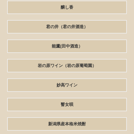
醸し香
君の井（君の井酒造）
能鷹(田中酒造）
岩の原ワイン（岩の原葡萄園）
妙高ワイン
瞽女唄
新潟県産本格米焼酎