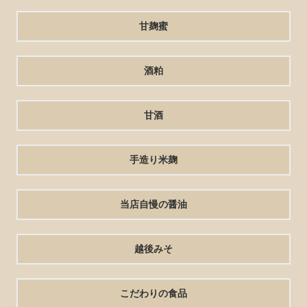
甘麹蜜
酒粕
甘酒
手造り米麹
当店自慢の醤油
越後みそ
こだわりの食品