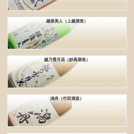
越後美人（上越酒造）
越乃雪月花（妙高酒造）
潟舟（竹田酒造）