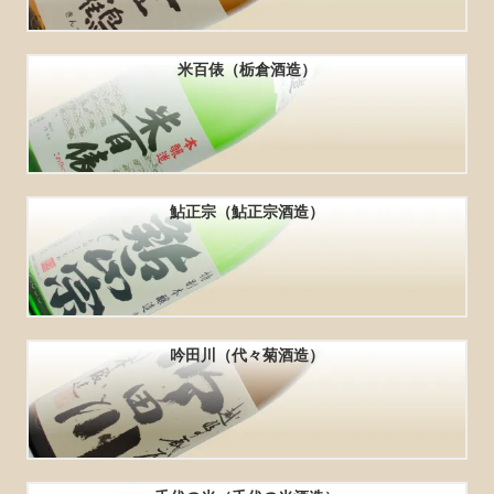
米百俵（栃倉酒造）
鮎正宗（鮎正宗酒造）
吟田川（代々菊酒造）