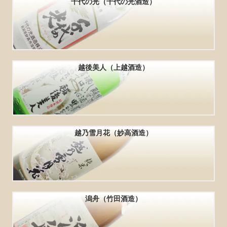
千代の光（千代の光酒造）
越後美人（上越酒造）
越乃雪月花（妙高酒造）
潟舟（竹田酒造）