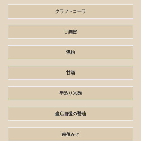
クラフトコーラ
甘麹蜜
酒粕
甘酒
手造り米麹
当店自慢の醤油
越後みそ