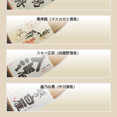
萬寿鏡（マスカガミ酒造）
スキー正宗（武蔵野酒造）
越乃白雁（中川酒造）