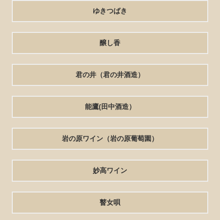
ゆきつばき
醸し香
君の井（君の井酒造）
能鷹(田中酒造）
岩の原ワイン（岩の原葡萄園）
妙高ワイン
瞽女唄