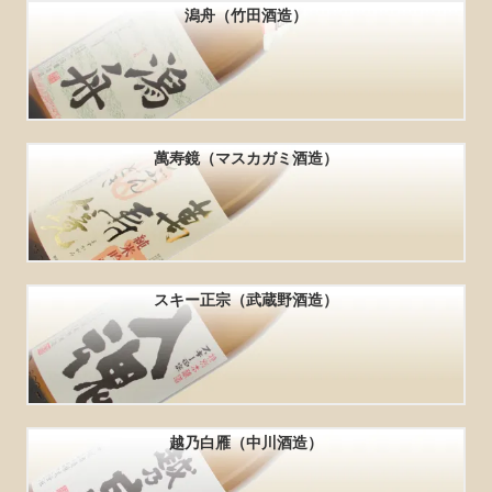
潟舟（竹田酒造）
萬寿鏡（マスカガミ酒造）
スキー正宗（武蔵野酒造）
越乃白雁（中川酒造）