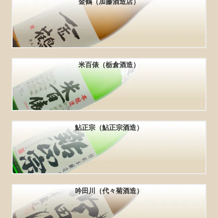
金鶴（加藤酒造店）
米百俵（栃倉酒造）
鮎正宗（鮎正宗酒造）
吟田川（代々菊酒造）