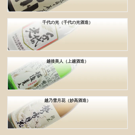
千代の光（千代の光酒造）
越後美人（上越酒造）
越乃雪月花（妙高酒造）