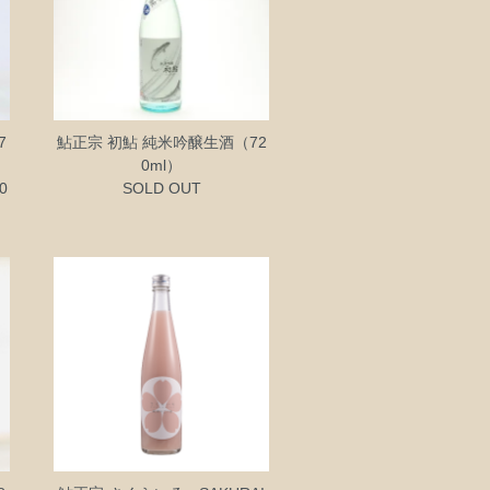
7
鮎正宗 初鮎 純米吟醸生酒（72
0ml）
0
SOLD OUT