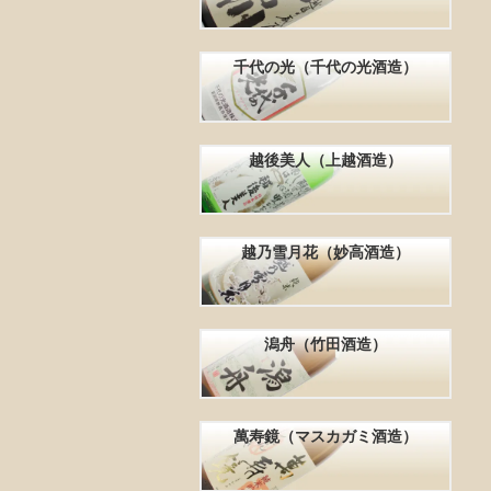
千代の光（千代の光酒造）
越後美人（上越酒造）
越乃雪月花（妙高酒造）
潟舟（竹田酒造）
萬寿鏡（マスカガミ酒造）