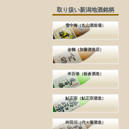
取り扱い新潟地酒銘柄
雪中梅（丸山酒造場）
金鶴（加藤酒造店）
米百俵（栃倉酒造）
鮎正宗（鮎正宗酒造）
吟田川（代々菊酒造）