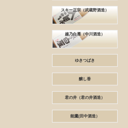
スキー正宗（武蔵野酒造）
越乃白雁（中川酒造）
ゆきつばき
醸し香
君の井（君の井酒造）
能鷹(田中酒造）